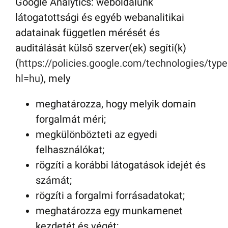
Google Analytics: weboldalunk
látogatottsági és egyéb webanalitikai
adatainak független mérését és
auditálását külső szerver(ek) segíti(k)
(
https://policies.google.com/technologies/type
hl=hu
), mely
meghatározza, hogy melyik domain
forgalmát méri;
megkülönbözteti az egyedi
felhasználókat;
rögzíti a korábbi látogatások idejét és
számát;
rögzíti a forgalmi forrásadatokat;
meghatározza egy munkamenet
kezdetét és végét;