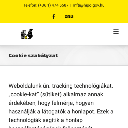
Kihagyás
Telefon: (+36 1) 474 5587
|
mfti@hipo.gov.hu
facebook
Magyar
Formatervezési
Tanács
Cookie szabályzat
Weboldalunk ún. tracking technológiákat,
„cookie-kat” (sütiket) alkalmaz annak
érdekében, hogy felmérje, hogyan
használják a látogatók a honlapot. Ezek a
technológiák segítik a honlap